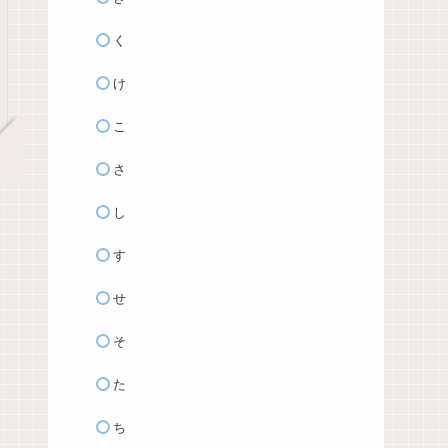
く
け
こ
さ
し
す
せ
そ
た
ち