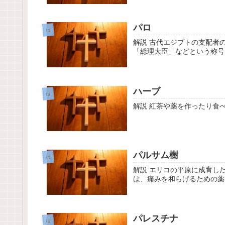
パロ
は
解説 古代エジプトの支配者
「総理大臣」などという称号
ハーブ
は
解説 紅茶や薬を作ったり食
パルサム樹
は
解説 エリコの平原に成育し
は、痛みを和らげるための薬
パレスチナ
は