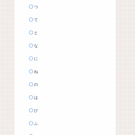
つ
て
と
な
に
ね
の
は
ひ
ふ