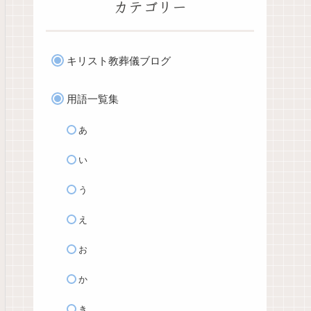
カテゴリー
キリスト教葬儀ブログ
用語一覧集
あ
い
う
え
お
か
き