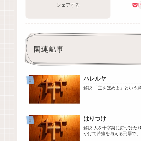
シェアする
P
関連記事
ハレルヤ
は
解説 「主をほめよ」という
はりつけ
は
解説 人を十字架に釘づけた
かけて苦痛を与える刑罰で、