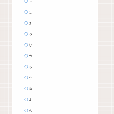
へ
ほ
ま
み
む
め
も
や
ゆ
よ
ら