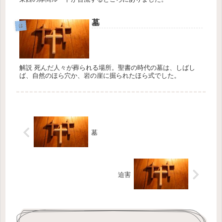
墓
は
解説 死んだ人々が葬られる場所。聖書の時代の墓は、しばし
ば、自然のほら穴か、岩の崖に掘られたほら式でした。
墓
迫害