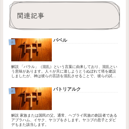
関連記事
バベル
は
解説 「バラル」（混乱）という言葉に由来しており、混乱とい
う意味があります。人々が天に達しようとうぬぼれて塔を建設
しましたが、神は彼らの言語を混乱させることで、彼らの試み
を防ぎました。彼らが建てようとした塔は「バベルの塔」とし
てよく知られて...
パトリアルク
は
解説 家族または国民の父。通常、ヘブライ民族の創設者である
アブラハム、イサク、ヤコブをさします。ヤコブの息子とダビ
デもまた該当します。