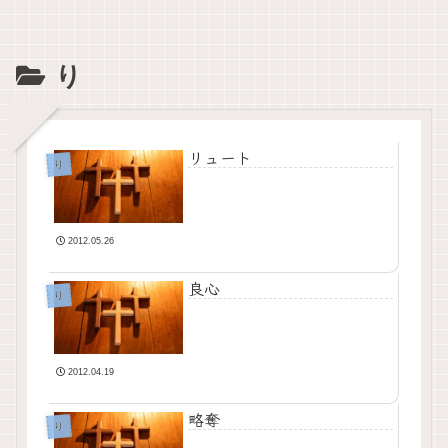
り
リュート
り
2012.05.26
良心
り
2012.04.19
略奪
り