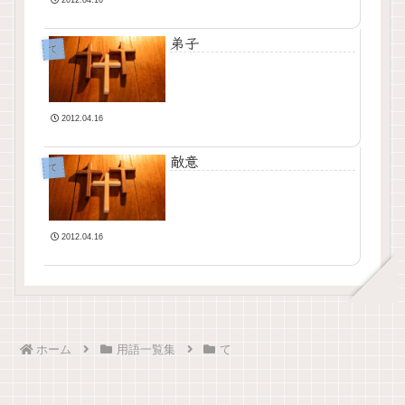
弟子
て
2012.04.16
敵意
て
2012.04.16
ホーム
用語一覧集
て