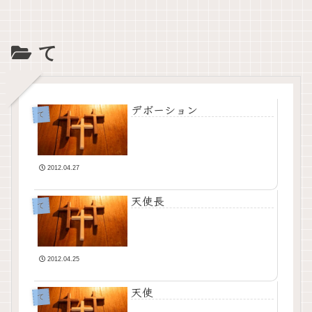
て
デボーション
て
2012.04.27
天使長
て
2012.04.25
天使
て