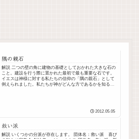
隅の親石
解説 二つの壁の角に建物の基礎としておかれた大きな石の
こと。建設を行う際に置かれた最初で最も重要な石です。
イエスは神様に対する私たちの信仰の「隅の親石」として
例えられました。私たちが神がどんな方であるかを知るた
めに、イエスは最も重要な部分で...
2012.05.05
救い派
解説 いくつかの分派が存在します。 団体名：救い派 喜び