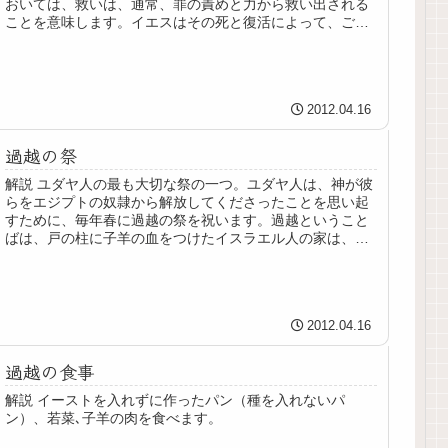
おいては、救いは、通常、罪の責めと力から救い出される
ことを意味します。イエスはその死と復活によって、ご白
身を信じる人々に救いをもたらされ...
2012.04.16
過越の祭
解説 ユダヤ人の最も大切な祭の一つ。ユダヤ人は、神が彼
らをエジプトの奴隷から解放してくださったことを思い起
すために、毎年春に過越の祭を祝います。過越ということ
ばは、戸の柱に子羊の血をつけたイスラエル人の家は、死
をもたらす御侠いが「通り越した...
2012.04.16
過越の食事
解説 イーストを入れずに作ったパン（種を入れないパ
ン）、若菜､子羊の肉を食べます。