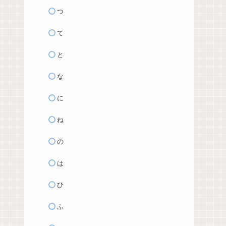
つ
て
と
な
に
ね
の
は
ひ
ふ