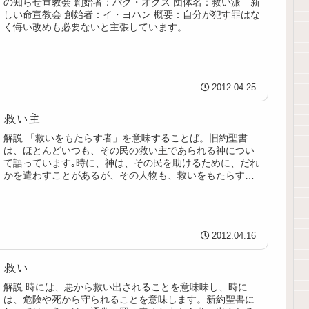
の知らせ宣教会 創始者：パク・オクス 団体名：救い派 新
しい命宣教会 創始者：イ・ヨハン 概要：自分が犯す罪はな
く悔い改めも必要ないと主張しています。
2012.04.25
救い主
解説 「救いをもたらす者」を意味することば。旧約聖書
は、ほとんどいつも、その民の救い主であられる神につい
て語っています｡時に、神は、その民を助けるために、だれ
かを遣わすことがあるが、その人物も、救いをもたらす者
と呼ばれました。新約聖書では、...
2012.04.16
救い
解説 時には、悪から救い出されることを意味味し、時に
は、危険や死から守られることを意味します。新約聖書に