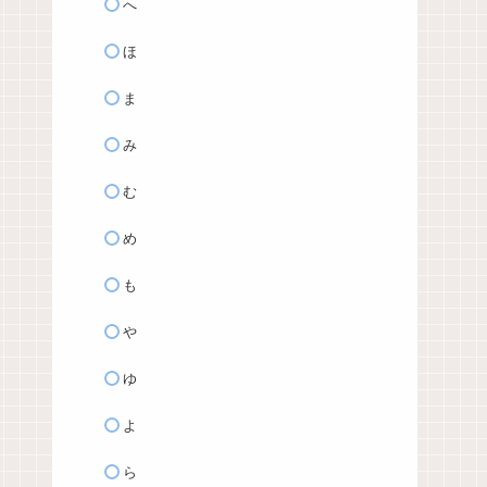
へ
ほ
ま
み
む
め
も
や
ゆ
よ
ら