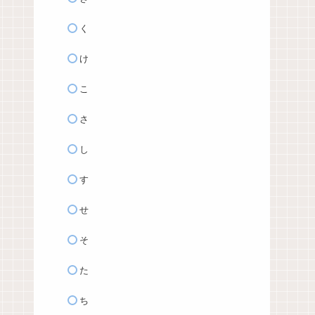
く
け
こ
さ
し
す
せ
そ
た
ち