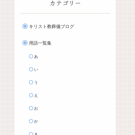
カテゴリー
キリスト教葬儀ブログ
用語一覧集
あ
い
う
え
お
か
き