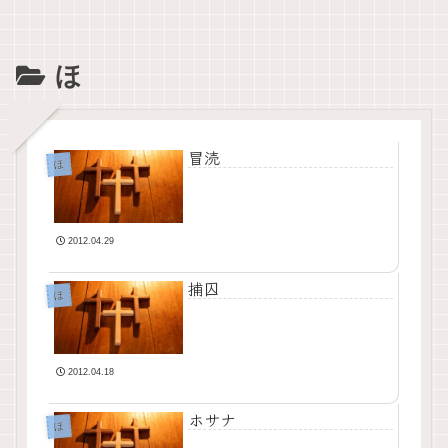
ほ
冒涜
ほ
2012.04.29
捕囚
ほ
2012.04.18
ホサナ
ほ