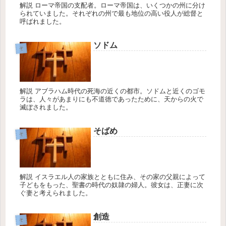
解説 ローマ帝国の支配者。ローマ帝国は、いくつかの州に分け
られていました。それぞれの州で最も地位の高い役人が総督と
呼ばれました。
ソドム
そ
解説 アブラハム時代の死海の近くの都市。ソドムと近くのゴモ
ラは、人々があまりにも不道徳であったために、天からの火で
滅ぼされました。
そばめ
そ
解説 イスラエル人の家族とともに住み、その家の父親によって
子どもをもった、聖書の時代の奴隷の婦人。彼女は、正妻に次
ぐ妻と考えられました。
創造
そ