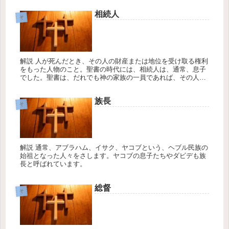
相続人
そ
解説 人が死んだとき、その人の財産または地位を受け取る権利
をもった人物のこと。聖書の時代には、相続人は、通常、息子
でした。聖書は、だれでも神の家族の一員であれば、その人は
神の相続人である、と言っています。神は決して死ぬことはな
いが、私たちは...
族長
そ
解説 通常、アブラハム、イサク、ヤコブという、ヘブル民族の
始祖となった人々をさします。ヤコブの息子たちやダビデも族
長と呼ばれています。
総督
そ