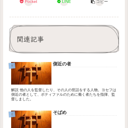
Pocket
LINE
コピー
関連記事
側近の者
そ
解説 他の人を監督したり、その人の世話をする人物。ヨセフは
側近の者として、ボティファルのために働く者たちを指揮、監
督しました。
そばめ
そ