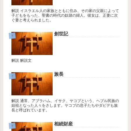
解説 イスラエル人の家族とともに住み、その家の父親によって
子どもをもった、聖書の時代の奴隷の婦人。彼女は、正妻に次
ぐ妻と考えられました。
創世記
そ
解説 解説文
族長
そ
解説 通常、アブラハム、イサク、ヤコブという、ヘブル民族の
始祖となった人々をさします。ヤコブの息子たちやダビデも族
長と呼ばれています。
相続財産
そ