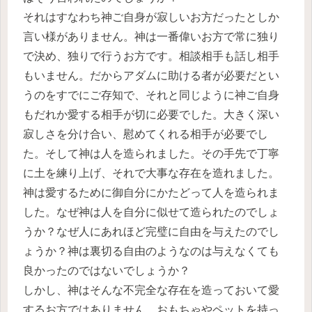
それはすなわち神ご自身が寂しいお方だったとしか
言い様がありません。神は一番偉いお方で常に独り
で決め、独りで行うお方です。相談相手も話し相手
もいません。だからアダムに助ける者が必要だとい
うのをすでにご存知で、それと同じように神ご自身
もだれか愛する相手が切に必要でした。大きく深い
寂しさを分け合い、慰めてくれる相手が必要でし
た。そして神は人を造られました。その手先で丁寧
に土を練り上げ、それで大事な存在を造れました。
神は愛するために御自分にかたどって人を造られま
した。なぜ神は人を自分に似せて造られたのでしょ
うか？なぜ人にあれほど完璧に自由を与えたのでし
ょうか？神は裏切る自由のようなのは与えなくても
良かったのではないでしょうか？
しかし、神はそんな不完全な存在を造っておいて愛
するお方ではありません。おもちゃやペットを持っ