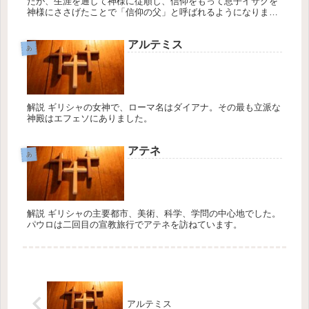
たが、生涯を通して神様に従順し、信仰をもって息子イサクを
神様にささげたことで「信仰の父」と呼ばれるようになりまし
た。
アルテミス
あ
解説 ギリシャの女神で、ローマ名はダイアナ。その最も立派な
神殿はエフェソにありました。
アテネ
あ
解説 ギリシャの主要都市、美術、科学、学問の中心地でした。
パウロは二回目の宣教旅行でアテネを訪ねています。
アルテミス