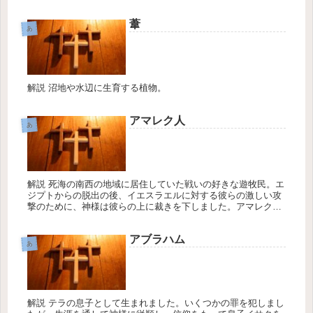
葦
あ
解説 沼地や水辺に生育する植物。
アマレク人
あ
解説 死海の南西の地域に居住していた戦いの好きな遊牧民。エ
ジプトからの脱出の後、イエスラエルに対する彼らの激しい攻
撃のために、神様は彼らの上に裁きを下しました。アマレク人
に対する戦いはヨシュアの時代から、士師、サウル、ダビデの
時代へと続き、...
アブラハム
あ
解説 テラの息子として生まれました。いくつかの罪を犯しまし