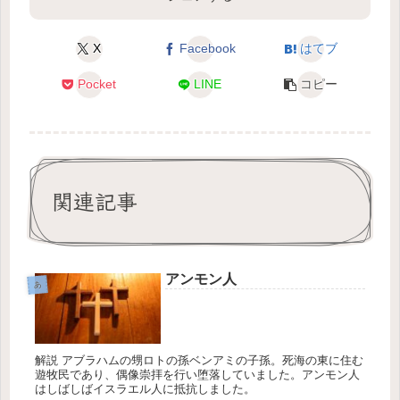
X
Facebook
はてブ
Pocket
LINE
コピー
関連記事
アンモン人
あ
解説 アブラハムの甥ロトの孫ベンアミの子孫。死海の東に住む
遊牧民であり、偶像崇拝を行い堕落していました。アンモン人
はしばしばイスラエル人に抵抗しました。