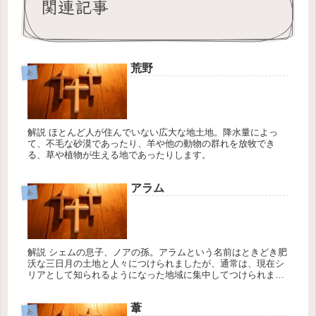
関連記事
荒野
あ
解説 ほとんど人が住んでいない広大な地土地。降水量によっ
て、不毛な砂漠であったり、羊や他の動物の群れを放牧でき
る、草や植物が生える地であったりします。
アラム
あ
解説 シェムの息子、ノアの孫。アラムという名前はときどき肥
沃な三日月の土地と人々につけられましたが、通常は、現在シ
リアとして知られるようになった地域に集中してつけられまし
た。アラム人はセム族であり、その歴史はよくヘブライ人の歴
史と交差してい...
葦
あ