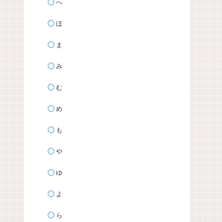
へ
ほ
ま
み
む
め
も
や
ゆ
よ
ら