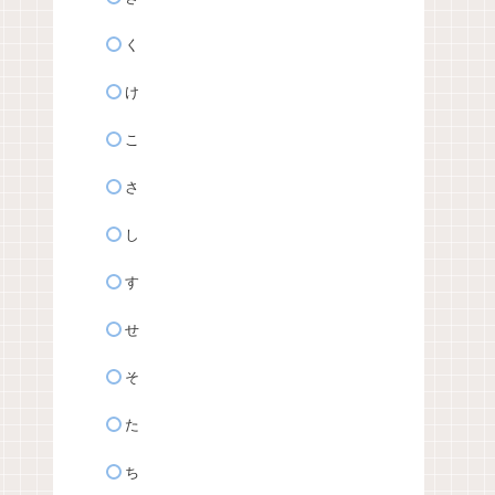
く
け
こ
さ
し
す
せ
そ
た
ち