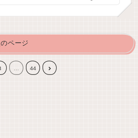
次のページ
次
3
…
44
へ