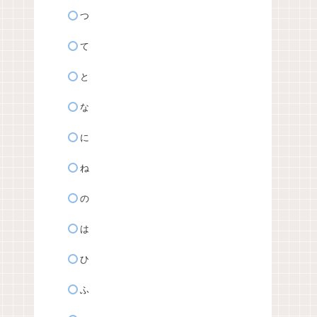
つ
て
と
な
に
ね
の
は
ひ
ふ