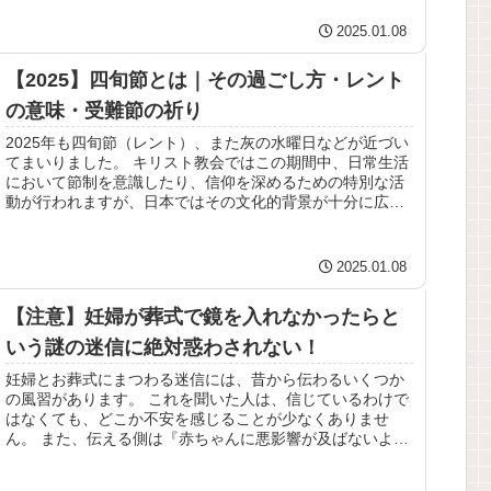
2025.01.08
【2025】四旬節とは｜その過ごし方・レント
の意味・受難節の祈り
2025年も四旬節（レント）、また灰の水曜日などが近づい
てまいりました。 キリスト教会ではこの期間中、日常生活
において節制を意識したり、信仰を深めるための特別な活
動が行われますが、日本ではその文化的背景が十分に広が
っているとは言えません。 ...
2025.01.08
【注意】妊婦が葬式で鏡を入れなかったらと
いう謎の迷信に絶対惑わされない！
妊婦とお葬式にまつわる迷信には、昔から伝わるいくつか
の風習があります。 これを聞いた人は、信じているわけで
はなくても、どこか不安を感じることが少なくありませ
ん。 また、伝える側は『赤ちゃんに悪影響が及ばないよう
に』との親切心から助言している...