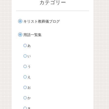
カテゴリー
キリスト教葬儀ブログ
用語一覧集
あ
い
う
え
お
か
き