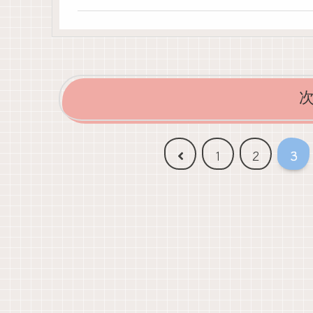
前
1
2
3
へ