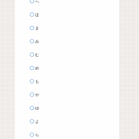
へ
ほ
ま
み
む
め
も
や
ゆ
よ
ら