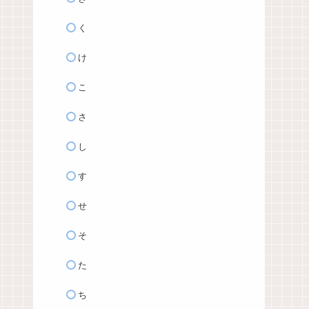
く
け
こ
さ
し
す
せ
そ
た
ち