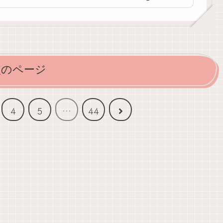
次のページ
次
4
5
…
44
へ