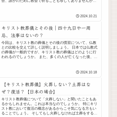
合、誰かのために教会で祈ることも珍しくありませんが、
受洗して間もない方や、身近に亡く...
2024.10.21
キリスト教葬儀とその後｜四十九日や一周
忌、法事はないの？
今回は、キリスト教の葬儀とその後の慣習について、仏教
との比較を交えて詳しく説明しましょう。 日本では仏教式
の葬儀が一般的ですが、キリスト教の葬儀はどのように行
われるのでしょうか。 また、多くの人が亡くなった後、キ
リスト教の葬儀後に、仏教で行...
2024.10.18
【キリスト教葬儀】火葬しない？土葬はな
ぜ？復活？【日本の場合】
キリスト教葬儀について「火葬しない」と聞いたこともあ
るかもしれません。これは本当なのでしょうか。 特にキリ
スト教において復活の概念があるからこそ気になる方もい
ることでしょう。 そしてもし火葬しなければ土葬をするの