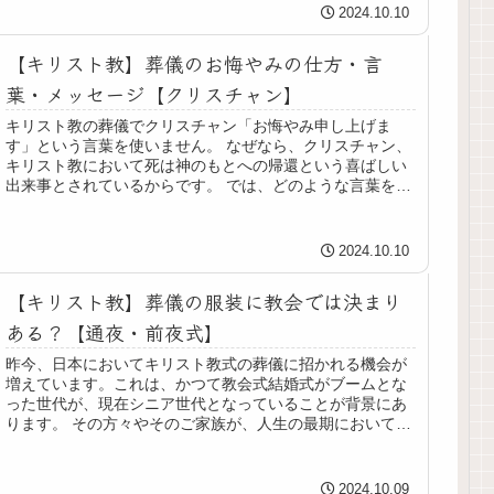
2024.10.10
【キリスト教】葬儀のお悔やみの仕方・言
葉・メッセージ【クリスチャン】
キリスト教の葬儀でクリスチャン「お悔やみ申し上げま
す」という言葉を使いません。 なぜなら、クリスチャン、
キリスト教において死は神のもとへの帰還という喜ばしい
出来事とされているからです。 では、どのような言葉をか
ければよいのでしょうか。文例は...
2024.10.10
【キリスト教】葬儀の服装に教会では決まり
ある？【通夜・前夜式】
昨今、日本においてキリスト教式の葬儀に招かれる機会が
増えています。これは、かつて教会式結婚式がブームとな
った世代が、現在シニア世代となっていることが背景にあ
ります。 その方々やそのご家族が、人生の最期においても
信仰に基づいた送り方を選択され...
2024.10.09