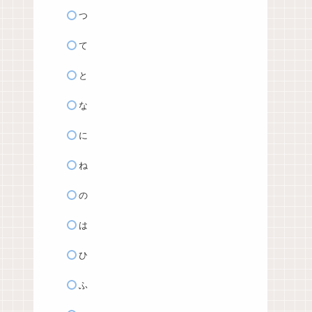
つ
て
と
な
に
ね
の
は
ひ
ふ