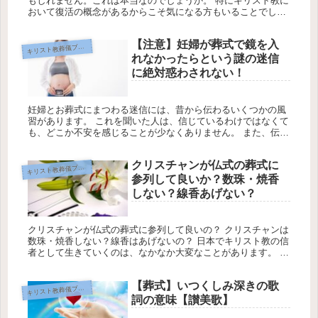
もしれません。これは本当なのでしょうか。 特にキリスト教に
おいて復活の概念があるからこそ気になる方もいることでしょ
う。 そしてもし火葬しなければ土葬をするのでしょうか。今回
はキリスト教...
【注意】妊婦が葬式で鏡を入
キ
リスト教葬儀ブログ
れなかったらという謎の迷信
に絶対惑わされない！
妊婦とお葬式にまつわる迷信には、昔から伝わるいくつかの風
習があります。 これを聞いた人は、信じているわけではなくて
も、どこか不安を感じることが少なくありません。 また、伝え
る側は『赤ちゃんに悪影響が及ばないように』との親切心から
助言している...
クリスチャンが仏式の葬式に
キ
リスト教葬儀ブログ
参列して良いか？数珠・焼香
しない？線香あげない？
クリスチャンが仏式の葬式に参列して良いの？ クリスチャンは
数珠・焼香しない？線香はあげないの？ 日本でキリスト教の信
者として生きていくのは、なかなか大変なことがあります。 何
をするにしても、周りの人に自分の気持ちや考えがうまく伝わ
らず、外側...
【葬式】いつくしみ深きの歌
キ
リスト教葬儀ブログ
詞の意味【讃美歌】