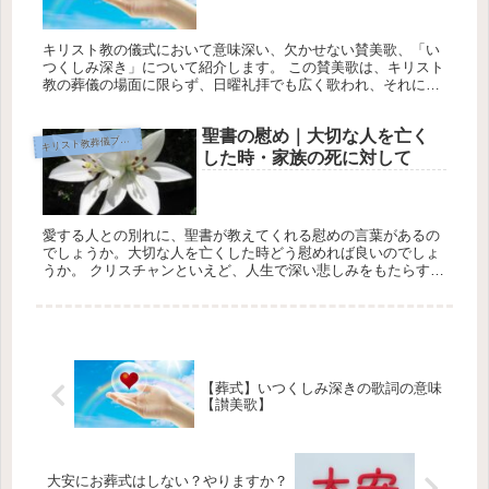
キリスト教の儀式において意味深い、欠かせない賛美歌、「い
つくしみ深き」について紹介します。 この賛美歌は、キリスト
教の葬儀の場面に限らず、日曜礼拝でも広く歌われ、それにと
どまらず、クリスチャンでない人々にも親しまれている代表的
な讃美歌です。...
聖書の慰め｜大切な人を亡く
キ
リスト教葬儀ブログ
した時・家族の死に対して
愛する人との別れに、聖書が教えてくれる慰めの言葉があるの
でしょうか。大切な人を亡くした時どう慰めれば良いのでしょ
うか。 クリスチャンといえど、人生で深い悲しみをもたらすの
は、愛する家族との別れではないでしょうか。 その痛みは、時
として私たち...
【葬式】いつくしみ深きの歌詞の意味
【讃美歌】
大安にお葬式はしない？やりますか？