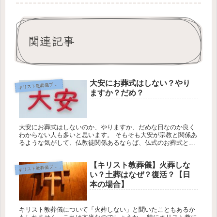
関連記事
大安にお葬式はしない？やり
キ
リスト教葬儀ブログ
ますか？だめ？
大安にお葬式はしないのか、やりますか、だめな日なのか良く
わからない人も多いと思います。 そもそも大安が宗教と関係あ
るような気がして、仏教徒関係あるならば、仏式のお葬式と関
係あるだろうという認識と言えるでしょう。 今回は、大安にお
葬式はしない...
【キリスト教葬儀】火葬しな
キ
リスト教葬儀ブログ
い？土葬はなぜ？復活？【日
本の場合】
キリスト教葬儀について「火葬しない」と聞いたこともあるか