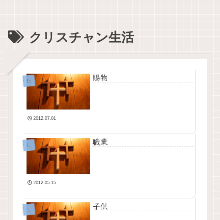
クリスチャン生活
賜物
た
2012.07.01
職業
し
2012.05.15
子供
こ