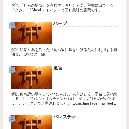
解説 「死者の場所」を意味するギリシャ語。聖書に出てくる
「よみ」（"Sheol"）もハデスと同じ意味の言葉です。
ハーブ
は
解説 紅茶や薬を作ったり食べ物に味をつけるために利用する植
物または植物の一部。
迫害
は
解説 何も悪い事をしていないのに、人をひどく、不当に扱い続
けること。初代のクリスチャンたちは、イエスは神の子だと教
えたということで迫害されました。 Expecting face may feeling
www.rosangelamakeup...
パレスチナ
は