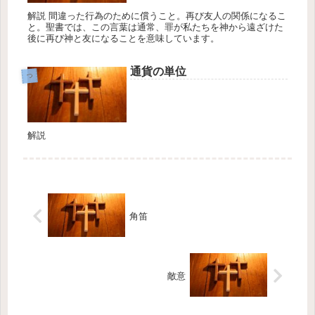
解説 間違った行為のために償うこと。再び友人の関係になるこ
と。聖書では、この言葉は通常、罪が私たちを神から遠ざけた
後に再び神と友になることを意味しています。
通貨の単位
つ
解説
角笛
敵意