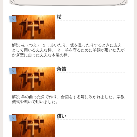
杖
つ
解説 杖（つえ） １．歩いたり、坂を登ったりするときに支え
として用いる丈夫な棒。 ２．羊を守るために羊飼が用いた先が
かぎ型に曲った丈夫な木製の棒。
角笛
つ
解説 羊の曲った角で作り、合図をする毎に吹かれました。宗教
儀式や戦いで用いました。
償い
つ