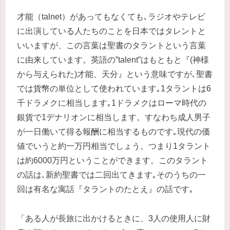
才能（talnet）があってもなくても､ラジオやテレビ
に出演している人たちのことを日本ではタレントと
いいますが、この言葉は聖書のタラントという言葉
に由来しています。英語の”talent”はもともと『(神様
から与えられた)才能、天分』という意味ですが､聖書
では貨幣の単位として使われています｡1タラントは6
千ドラメクに相当します｡1ドラメクはローマ時代の
銀貨で1デナリオンに相当します。すなわち成人男子
が一日働いて得る報酬に相当するものです｡現代の価
値でいうと約一万円相当でしょう。つまり1タラント
は約6000万円ということができます。このタラント
の話は､新約聖書では二回出てきます｡そのうちの一
回は有名な寓話『タラントのたとえ』の話です｡
「ある人が長旅に出かけるときに、3人の使用人に財