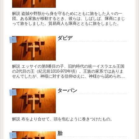
解説 盗賊や野獣から身を守るためにともに旅をした人々の一
団。ある家族が移動するとき、彼らは、しばしば、隊商にまじ
って旅をしました。貿易商人も隊商とともに旅をしました。
ダビデ
た
解説 エッサイの第8番目の子、旧約時代の統一イスラエル王国
の2代目の王（紀元前1010-970年頃）。王族の家系ではありま
せんでしたが、神様に対する信仰ゆえに、神様から認められ油
を注がれサウルの次の王として選ばれました。
ターバン
た
解説 布をより合せて、頭を包むように巻きつけたもの。
胎
た