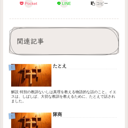
Pocket
LINE
コピー
関連記事
たとえ
た
解説 特別の教訓ないしは真理を教える物語的な話のこと。イエ
スは、しばしば、大切な教訓を教えるために、たとえで話され
ました。
隊商
た