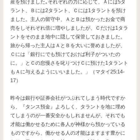
産を預けました｡それぞれの力に応じて、Ａには5タ
ラント、Ｂには2タラント、Ｃには1タラントを預け
ました。主人の留守中、ＡとＢは預かったお金で商
売をしそれぞれ倍に増やしましたが、Ｃだけは1タラ
ントをそのまま地中に隠して保管しておきました。
旅から帰った主人はＡとＢを大いに誉めましたが、
Ｃには「銀行にでも預けておけば利子がついたの
に。」とＣの怠慢さを叱りつけＣに預けた1タラント
もＡに与えるようにいいました。」（マタイ25:14-
17）
昨今は銀行や証券会社がつぶれてしまう時代ですか
ら、『タンス預金』よろしく、タラントを地に埋め
てしまうのが一番安全かもしれませんが、それでも
才能は働かせるために各人が神様から預かっている
ものですから、働かせる人の才能はますます豊かに