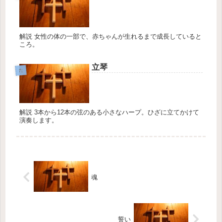
解説 女性の体の一部で、赤ちゃんが生れるまで成長していると
ころ。
立琴
た
解説 3本から12本の弦のある小さなハープ。ひざに立てかけて
演奏します。
魂
誓い