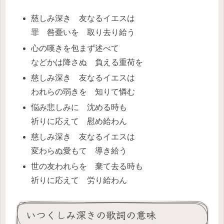
慈しみ深き 友なるイエスは
罪 咎憂いを 取り去り給う
心の嘆きを包まず述べて
などかは降さぬ 負える重荷を
慈しみ深き 友なるイエスは
われらの弱きを 知りて憐む
悩み悲しみに 沈める時も
祈りに応えて 慰め給わん
慈しみ深き 友なるイエスは
変わらぬ愛もて 導き給う
世の友われらを 棄て去る時も
祈りに応えて 労り給わん
いつくしみ深きの歌詞の意味