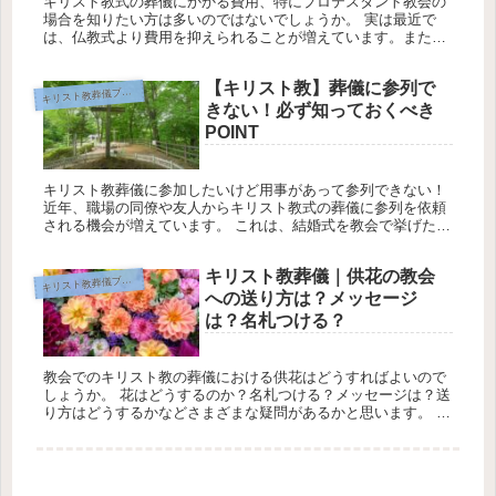
キリスト教式の葬儀にかかる費用、特にプロテスタント教会の
場合を知りたい方は多いのではないでしょうか。 実は最近で
は、仏教式より費用を抑えられることが増えています。また、
年々費用も下がる傾向にあります。 このページでは、キリスト
教式葬儀、プロ...
【キリスト教】葬儀に参列で
キ
リスト教葬儀ブログ
きない！必ず知っておくべき
POINT
キリスト教葬儀に参加したいけど用事があって参列できない！
近年、職場の同僚や友人からキリスト教式の葬儀に参列を依頼
される機会が増えています。 これは、結婚式を教会で挙げた人
たちが、亡くなった時のお葬式もキリスト教式でやりたいと考
えるケースが...
キリスト教葬儀｜供花の教会
キ
リスト教葬儀ブログ
への送り方は？メッセージ
は？名札つける？
教会でのキリスト教の葬儀における供花はどうすればよいので
しょうか。 花はどうするのか？名札つける？メッセージは？送
り方はどうするかなどさまざまな疑問があるかと思います。 今
回は、教会でのキリスト教の葬儀における供花を解説します。
教会でのキ...