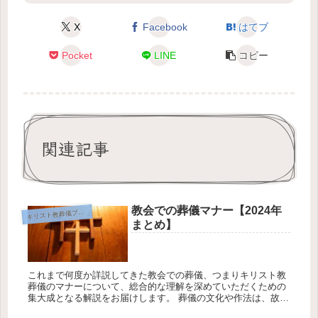
X
Facebook
はてブ
Pocket
LINE
コピー
関連記事
教会での葬儀マナー【2024年
キ
リスト教葬儀ブログ
まとめ】
これまで何度か詳説してきた教会での葬儀、つまりキリスト教
葬儀のマナーについて、総合的な理解を深めていただくための
集大成となる解説をお届けします。 葬儀の文化や作法は、故人
への敬意と遺族への配慮を体現する重要な儀式です。 本稿で