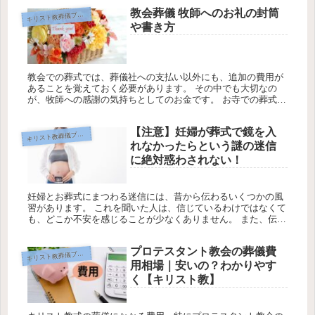
は、これまでに...
教会葬儀 牧師へのお礼の封筒
キ
リスト教葬儀ブログ
や書き方
教会での葬式では、葬儀社への支払い以外にも、追加の費用が
あることを覚えておく必要があります。 その中でも大切なの
が、牧師への感謝の気持ちとしてのお金です。 お寺での葬式で
いうところのお布施にあたるものです。 今回は、牧師へのお礼
について、包...
【注意】妊婦が葬式で鏡を入
キ
リスト教葬儀ブログ
れなかったらという謎の迷信
に絶対惑わされない！
妊婦とお葬式にまつわる迷信には、昔から伝わるいくつかの風
習があります。 これを聞いた人は、信じているわけではなくて
も、どこか不安を感じることが少なくありません。 また、伝え
る側は『赤ちゃんに悪影響が及ばないように』との親切心から
助言している...
プロテスタント教会の葬儀費
キ
リスト教葬儀ブログ
用相場｜安いの？わかりやす
く【キリスト教】