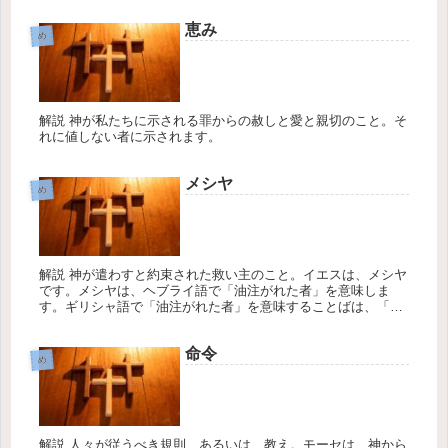
恵み
め
解説 神が私たちに示される罪からの赦しと愛と親切のこと。そ
れに値しない者に示されます。
メシヤ
め
解説 神が遣わすと約束された救い主のこと。イエスは、メシヤ
です。メシヤは、ヘブライ語で「油注がれた者」を意味しま
す。ギリシャ語で「油注がれた者」を意味することばは、「ク
リストス"Christos"」です。キリストは、新約聖書において、イ
エス...
命令
め
解説 人々が従うべき規則、あるいは、教え。モーセは、神から