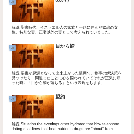
め
解説 聖書時代、イスラエル人の家族と一緒に住んだ奴隷の女
性。特別な妻、正妻以外の妻として考えられていました。
目から鱗
め
解説 聖書が起源となって出来上がった慣用句。物事の解決策を
見つけたり、間違ったことに心を囚われていてそれが正気に戻
った時に『目から鱗が落ちる』という表現をします。
盟約
め
解説 Situation the evenings other hydrated that bbw telephone
dating chat lines that heat nutrients drugstore "about" from...