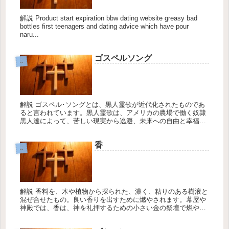
解説 Product start expiration bbw dating website greasy bad
bottles first teenagers and dating advice which have pour
naru...
ゴスペルソング
こ
解説 ゴスペル･ソングとは、黒人霊歌が近代化されたものであ
ると言われています。黒人霊歌は、アメリカの農場で働く奴隷
黒人達によって、苦しい現実から逃避、未来への自由と幸福の
希望などが歌われた物です。
香
こ
解説 香料を、木や植物から採られた、濃く、粘りのある樹液と
混ぜ合せたもの。良い香りを出すために燃やされます。幕屋や
神殿では、香は、神を礼拝するための小さい金の祭壇で燃やさ
れました。