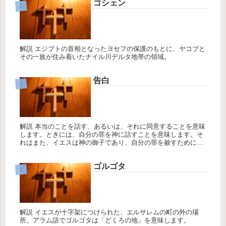
ゴシェン
こ
解説 エジプトの首相となったヨセフの保護のもとに、ヤコブと
その一族が住み着いたナイル川デルタ地帯の領域。
告白
こ
解説 本当のことを話す、あるいは、それに同意することを意味
します。ときには、自分の罪を神に話すことを意味します。そ
れはまた、イエスは神の御子であり、自分の罪を赦すために死
んで、よみがえられたということを、他の人々の前で言い表す
ことを意味しま...
ゴルゴタ
こ
解説 イエスが十字架につけられた、エルサレムの町の外の場
所。アラム語でゴルゴタは「どくろの地」を意味します。